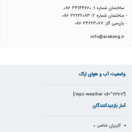
ساختمان شماره 1: 33144660 086.
- ساختمان شماره 2: 32222083 086
- بازرسی گاز: 34223077 086
info@arakeng.ir
وضعیت آب و هوای اراک
[wpc-weather id=”7367″/]
آمار بازدیدکنندگان
کاربران حاضر:
0