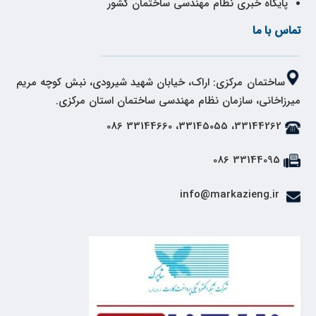
پایگاه خبری نظام مهندسی ساختمان کشور
تماس با ما
ساختمان مرکزی: اراک، خیابان شهید شیرودی، نبش کوچه مریم
میرزاخانی، سازمان نظام مهندسی ساختمان استان مرکزی.
33144262، 33145055، 33144660 086
33144095 086
info@markazieng.ir