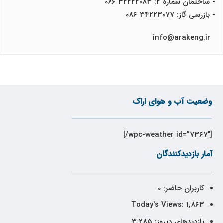
- ساختمان شماره 2: 32222083 086
- بازرسی گاز: 34223077 086
info@arakeng.ir
وضعیت آب و هوای اراک
[wpc-weather id=”7367″/]
آمار بازدیدکنندگان
کاربران حاضر:
0
Today's Views:
1,863
بازدیدهای دیروز:
3,285