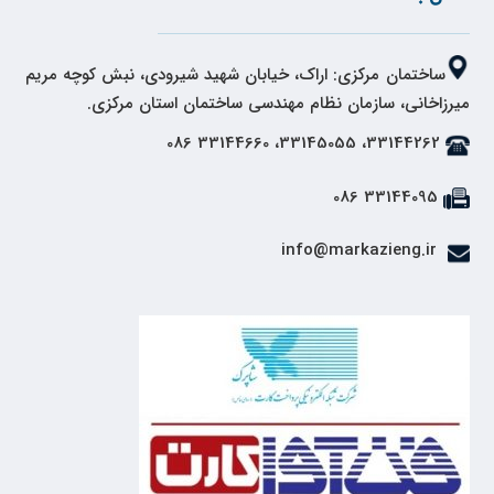
ساختمان مرکزی: اراک، خیابان شهید شیرودی، نبش کوچه مریم
میرزاخانی، سازمان نظام مهندسی ساختمان استان مرکزی.
33144262، 33145055، 33144660 086
33144095 086
info@markazieng.ir