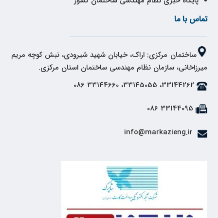
پایگاه خبری نظام مهندسی ساختمان کشور
تماس با ما
ساختمان مرکزی: اراک، خیابان شهید شیرودی، نبش کوچه مریم
میرزاخانی، سازمان نظام مهندسی ساختمان استان مرکزی.
33144262، 33145055، 33144660 086
33144095 086
info@markazieng.ir