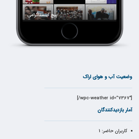
پیج اینستاگرامی
وضعیت آب و هوای اراک
[wpc-weather id=”7367″/]
آمار بازدیدکنندگان
کاربران حاضر:
1