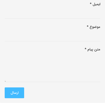
ایمیل *
موضوع *
متن پیام *