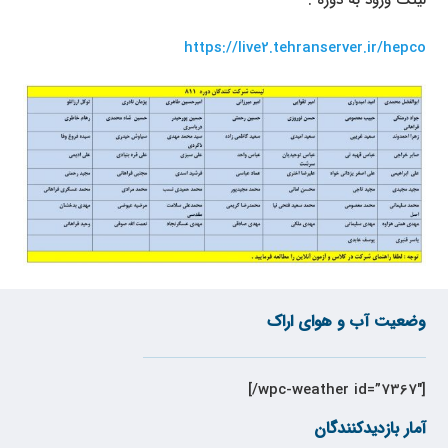
https://live2.tehranserver.ir/hepco
وضعیت آب و هوای اراک
[wpc-weather id=”7367″/]
آمار بازدیدکنندگان