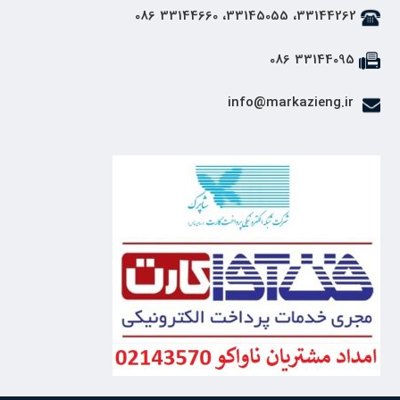
33144262، 33145055، 33144660 086
33144095 086
info@markazieng.ir