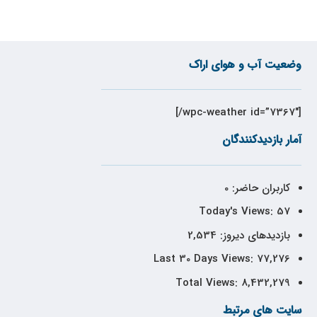
وضعیت آب و هوای اراک
[wpc-weather id=”7367″/]
آمار بازدیدکنندگان
کاربران حاضر:
0
Today's Views:
57
بازدیدهای دیروز:
2,534
Last 30 Days Views:
77,276
Total Views:
8,432,279
سایت های مرتبط