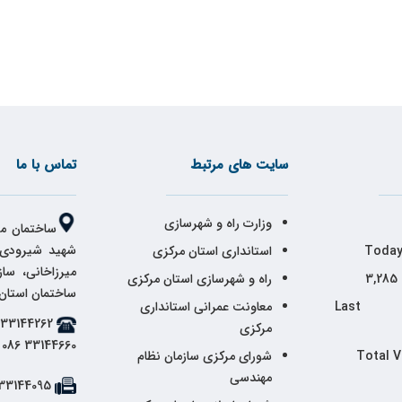
سایت های مرتبط
تماس با ما
وزارت راه و شهرسازی
ساختمان مر
شهید شیرودی،
Today
استانداری استان مرکزی
میرزاخانی، سا
3,285
راه و شهرسازی استان مرکزی
ساختمان استان
Last 
معاونت عمرانی استانداری
مرکزی
33144660 086
Total V
شورای مرکزی سازمان نظام
مهندسی
33144095 086