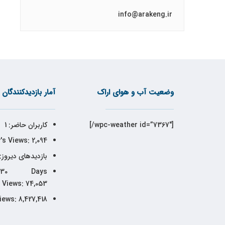
info@arakeng.ir
وضعیت آب و هوای اراک
آمار بازدیدکنندگان
[wpc-weather id=”7367″/]
کاربران حاضر:
1
's Views:
2,094
بازدیدهای دیروز:
30 Days
Views:
74,053
iews:
8,427,418