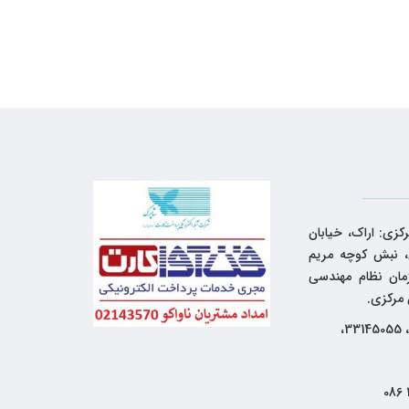
کزی: اراک، خیابان
 نبش کوچه مریم
زمان نظام مهندسی
 مرکزی.
33144262، 33145055،