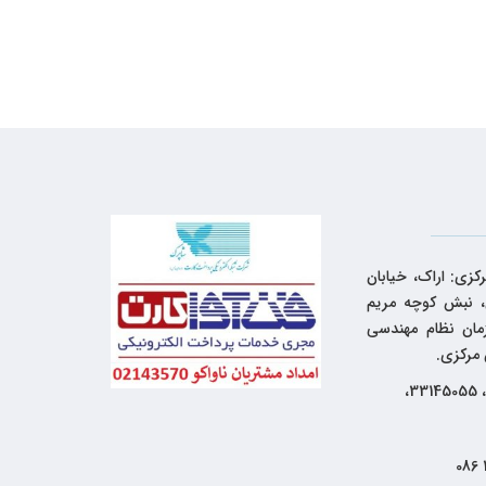
کزی: اراک، خیابان
 نبش کوچه مریم
زمان نظام مهندسی
 مرکزی.
33144262، 33145055،