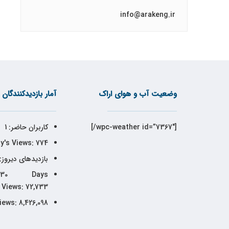
info@arakeng.ir
وضعیت آب و هوای اراک
آمار بازدیدکنندگان
[wpc-weather id=”7367″/]
کاربران حاضر:
1
y's Views:
774
بازدیدهای دیروز:
30 Days
Views:
72,733
iews:
8,426,098