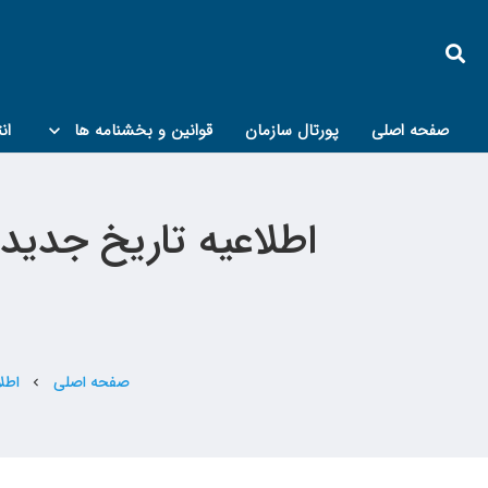
صفحه اصلی
پورتال سازمان
قوانین و بخشنامه ها
ان
کمیته پدافند غیرعامل و مبحث۲۱
صفحه اصلی
اطل
chevron_left