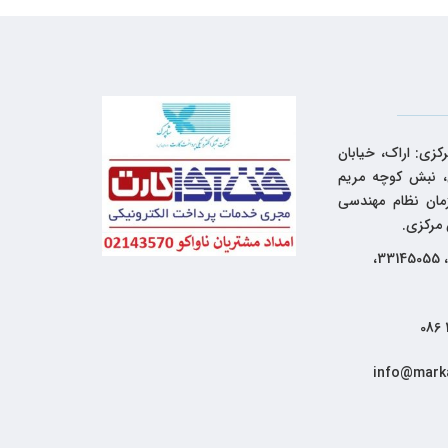
کزی: اراک، خیابان
 نبش کوچه مریم
زمان نظام مهندسی
 مرکزی.
33144262، 33145055،