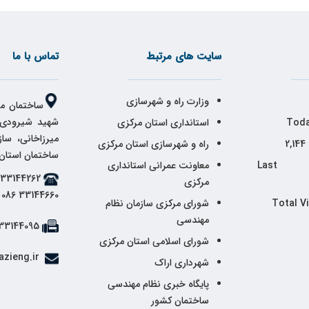
سایت های مرتبط
تماس با ما
وزارت راه و شهرسازی
ساختمان مر
شهید شیرودی،
Toda
استانداری استان مرکزی
میرزاخانی، سا
2,144
راه و شهرسازی استان مرکزی
ساختمان استان
Last 
معاونت عمرانی استانداری
مرکزی
33144660 086
Total V
شورای مرکزی سازمان نظام
مهندسی
33144095 086
شورای اسلامی استان مرکزی
info@markazieng.ir
شهرداری اراک
پایگاه خبری نظام مهندسی
ساختمان کشور