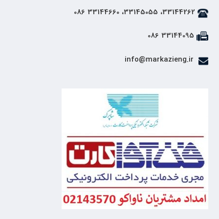
33144262، 33145055، 33144660 086
33144095 086
info@markazieng.ir