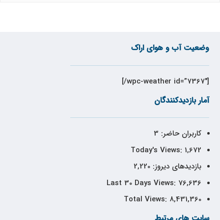
وضعیت آب و هوای اراک
[wpc-weather id=”7367″/]
آمار بازدیدکنندگان
کاربران حاضر:
3
Today's Views:
1,672
بازدیدهای دیروز:
2,220
Last 30 Days Views:
76,636
Total Views:
8,431,360
سایت های مرتبط