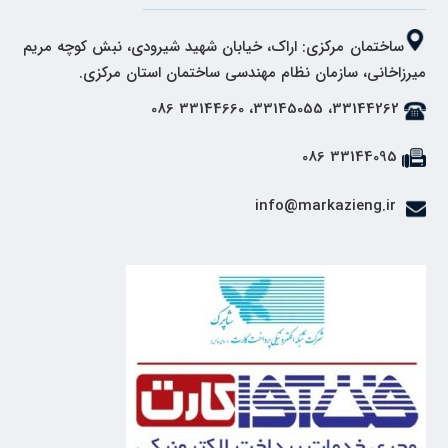
ساختمان مرکزی: اراک، خیابان شهید شیرودی، نبش کوچه مریم
میرزاخانی، سازمان نظام مهندسی ساختمان استان مرکزی.
33144262، 33145055، 33144660 086
33144095 086
info@markazieng.ir