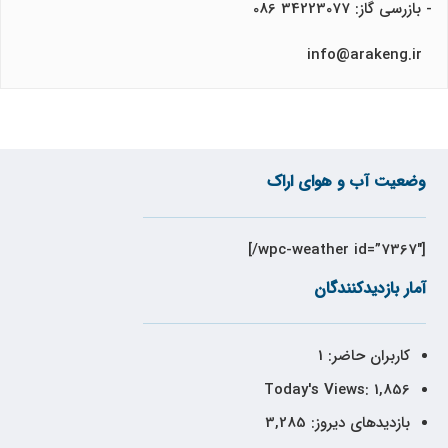
- بازرسی گاز: 34223077 086
info@arakeng.ir
وضعیت آب و هوای اراک
[wpc-weather id=”7367″/]
آمار بازدیدکنندگان
کاربران حاضر:
1
Today's Views:
1,856
بازدیدهای دیروز:
3,285