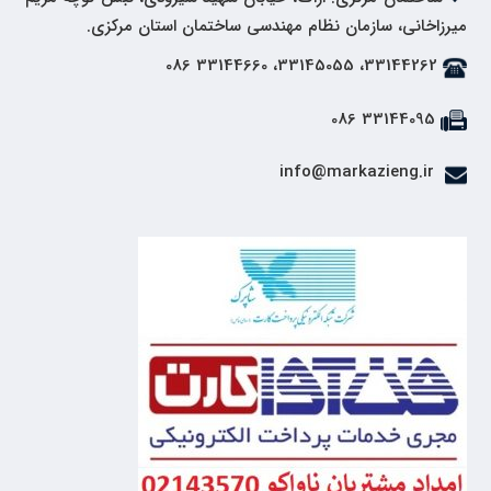
میرزاخانی، سازمان نظام مهندسی ساختمان استان مرکزی.
33144262، 33145055، 33144660 086
33144095 086
info@markazieng.ir