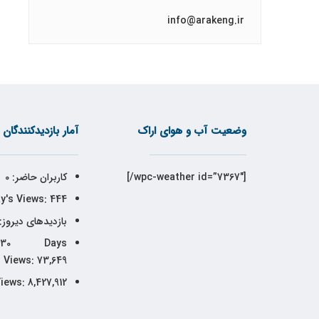
info@arakeng.ir
وضعیت آب و هوای اراک
آمار بازدیدکنندگان
[wpc-weather id=”7367″/]
کاربران حاضر:
0
y's Views:
444
بازدیدهای دیروز:
30 Days
Views:
73,649
Views:
8,427,912