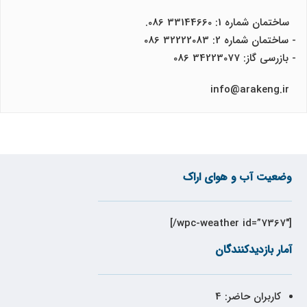
ساختمان شماره 1: 33144660 086.
- ساختمان شماره 2: 32222083 086
- بازرسی گاز: 34223077 086
info@arakeng.ir
وضعیت آب و هوای اراک
[wpc-weather id=”7367″/]
آمار بازدیدکنندگان
کاربران حاضر:
4