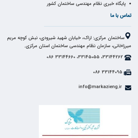
پایگاه خبری نظام مهندسی ساختمان کشور
تماس با ما
ساختمان مرکزی: اراک، خیابان شهید شیرودی، نبش کوچه مریم
میرزاخانی، سازمان نظام مهندسی ساختمان استان مرکزی.
33144262، 33145055، 33144660 086
33144095 086
info@markazieng.ir