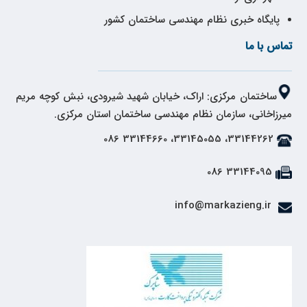
پایگاه خبری نظام مهندسی ساختمان کشور
تماس با ما
ساختمان مرکزی: اراک، خیابان شهید شیرودی، نبش کوچه مریم
میرزاخانی، سازمان نظام مهندسی ساختمان استان مرکزی.
33144262، 33145055، 33144660 086
33144095 086
info@markazieng.ir