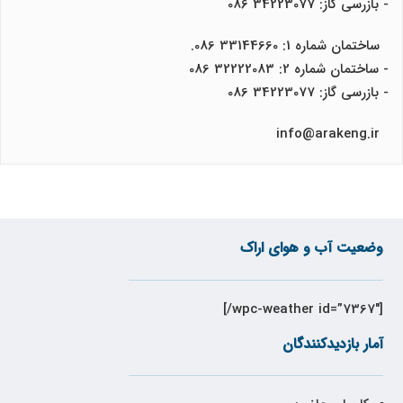
- بازرسی گاز: 34223077 086
ساختمان شماره 1: 33144660 086.
- ساختمان شماره 2: 32222083 086
- بازرسی گاز: 34223077 086
info@arakeng.ir
وضعیت آب و هوای اراک
[wpc-weather id=”7367″/]
آمار بازدیدکنندگان