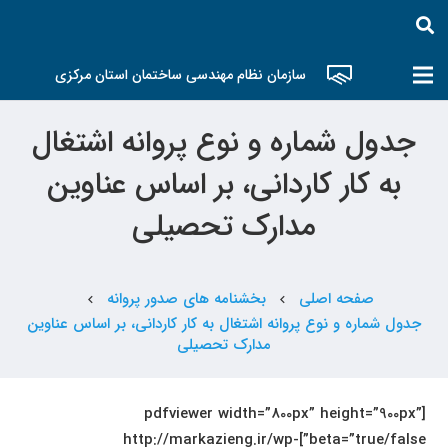
سازمان نظام مهندسی ساختمان استان مرکزی
جدول شماره و نوع پروانه اشتغال
به کار کاردانی، بر اساس عناوین
مدارک تحصیلی
صفحه اصلی
بخشنامه های صدور پروانه
chevron_left
chevron_left
جدول شماره و نوع پروانه اشتغال به کار کاردانی، بر اساس عناوین
مدارک تحصیلی
[pdfviewer width=”800px” height=”900px”
beta=”true/false”]http://markazieng.ir/wp-