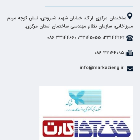
ساختمان مرکزی: اراک، خیابان شهید شیرودی، نبش کوچه مریم
میرزاخانی، سازمان نظام مهندسی ساختمان استان مرکزی.
33144262، 33145055، 33144660 086
33144095 086
info@markazieng.ir