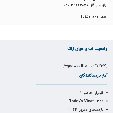
- بازرسی گاز: 34223077 086
info@arakeng.ir
وضعیت آب و هوای اراک
[wpc-weather id=”7367″/]
آمار بازدیدکنندگان
کاربران حاضر:
1
Today's Views:
329
بازدیدهای دیروز:
2,144