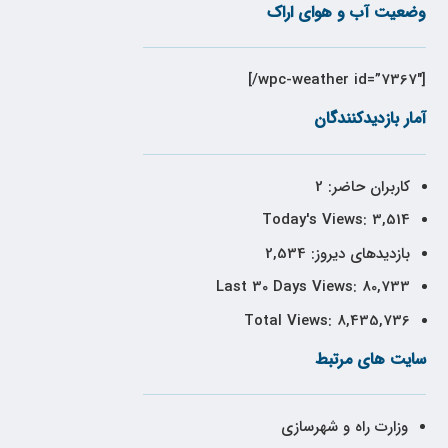
وضعیت آب و هوای اراک
[wpc-weather id=”7367″/]
آمار بازدیدکنندگان
کاربران حاضر:
2
Today's Views:
3,514
بازدیدهای دیروز:
2,534
Last 30 Days Views:
80,733
Total Views:
8,435,736
سایت های مرتبط
وزارت راه و شهرسازی