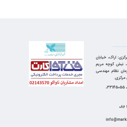
کزی: اراک، خیابان
 نبش کوچه مریم
زمان نظام مهندسی
 مرکزی.
33144262، 33145055،