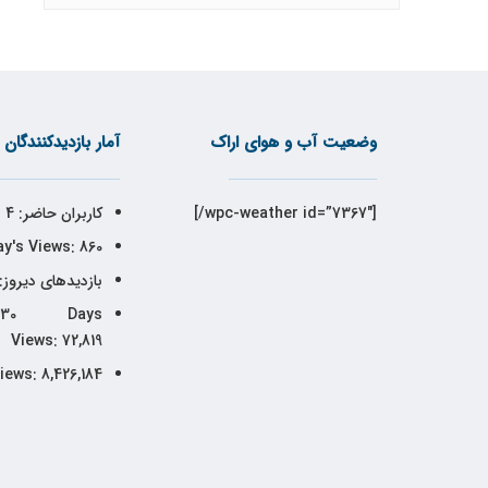
وضعیت آب و هوای اراک
آمار بازدیدکنندگان
[wpc-weather id=”7367″/]
کاربران حاضر:
4
y's Views:
860
بازدیدهای دیروز:
30 Days
Views:
72,819
Views:
8,426,184