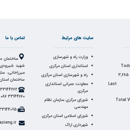
سایت های مرتبط
تماس با ما
وزارت راه و شهرسازی
ساختمان مر
شهید شیرودی،
Toda
استانداری استان مرکزی
میرزاخانی، سا
3,285
راه و شهرسازی استان مرکزی
ساختمان استان
Last 
معاونت عمرانی استانداری
مرکزی
33144660 086
Total 
شورای مرکزی سازمان نظام
مهندسی
33144095 086
شورای اسلامی استان مرکزی
info@markazieng.ir
شهرداری اراک