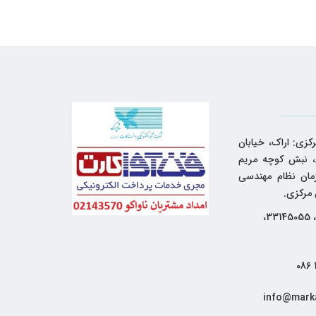
کزی: اراک، خیابان
 نبش کوچه مریم
زمان نظام مهندسی
 مرکزی.
33144262، 33145055،