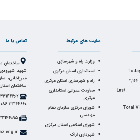
سایت های مرتبط
تماس با ما
وزارت راه و شهرسازی
ساختمان مر
شهید شیرودی،
Today
استانداری استان مرکزی
میرزاخانی، سا
2,144
راه و شهرسازی استان مرکزی
ساختمان استان
Last 
معاونت عمرانی استانداری
مرکزی
33144660 086
Total V
شورای مرکزی سازمان نظام
مهندسی
33144095 086
شورای اسلامی استان مرکزی
info@markazieng.ir
شهرداری اراک