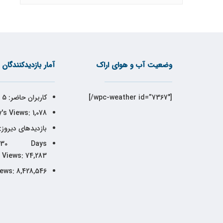
وضعیت آب و هوای اراک
آمار بازدیدکنندگان
[wpc-weather id=”7367″/]
کاربران حاضر:
5
's Views:
1,078
بازدیدهای دیروز:
30 Days
Views:
74,283
iews:
8,428,546