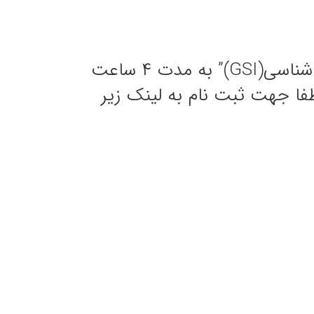
#اطلاعیه: “دوره تعیین شاخص مقاومت زمین شناسی(GSI)” به مدت ۴ ساعت
رگزار میشود لطفا جهت ثبت نام به لینک زیر