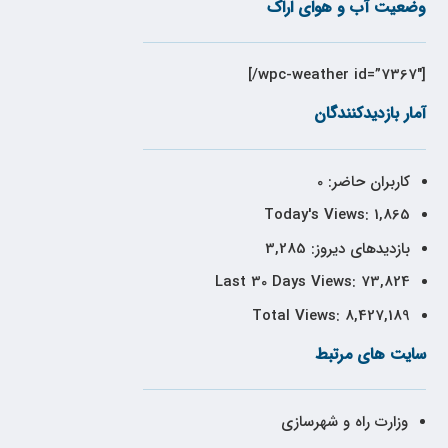
وضعیت آب و هوای اراک
[wpc-weather id=”7367″/]
آمار بازدیدکنندگان
کاربران حاضر:
0
Today's Views:
1,865
بازدیدهای دیروز:
3,285
Last 30 Days Views:
73,824
Total Views:
8,427,189
سایت های مرتبط
وزارت راه و شهرسازی