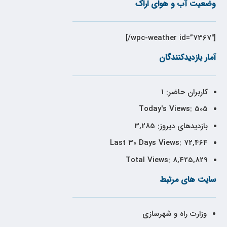
وضعیت آب و هوای اراک
[wpc-weather id=”7367″/]
آمار بازدیدکنندگان
کاربران حاضر:
1
Today's Views:
505
بازدیدهای دیروز:
3,285
Last 30 Days Views:
72,464
Total Views:
8,425,829
سایت های مرتبط
وزارت راه و شهرسازی