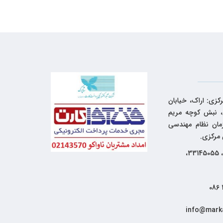
کزی: اراک، خیابان
 نبش کوچه مریم
زمان نظام مهندسی
 مرکزی.
33144262، 33145055،