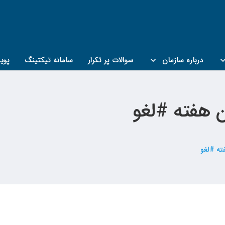
درباره سازمان
سوالات پر تکرار
سامانه تیکتینگ
پوی
ن هفته #لغو
فته #لغو