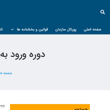
صفحه اصلی
پورتال سازمان
قوانین و بخشنامه ها
ان
کمیته پدافند غیرعامل و مبحث۲۱
دوره ورود به
صفحه اص
???
جستجو