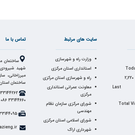
سایت های مرتبط
تماس با ما
وزارت راه و شهرسازی
ساختمان مر
شهید شیرودی،
Toda
استانداری استان مرکزی
میرزاخانی، سا
2,220
راه و شهرسازی استان مرکزی
ساختمان استان
Last 
معاونت عمرانی استانداری
مرکزی
33144660 086
Total V
شورای مرکزی سازمان نظام
مهندسی
33144095 086
شورای اسلامی استان مرکزی
info@markazieng.ir
شهرداری اراک