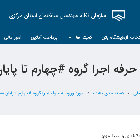
سازمان نظام مهندسی ساختمان استان مرکزی
تخاب آزمایشگاه بتن
کمیته ها
پرداخت آنلاین
امور مالی
کمیته مبحث۲۲
کمیته کارشناسان رسمی ماده ۲۷
 حرفه اجرا گروه #چهارم تا پایا
لی
دسته بندی نشده
دوره ورود به حرفه اجرا گروه #چهارم تا پایان ه
chevron_left
chevron_left
? فوری و بسیار مهم: