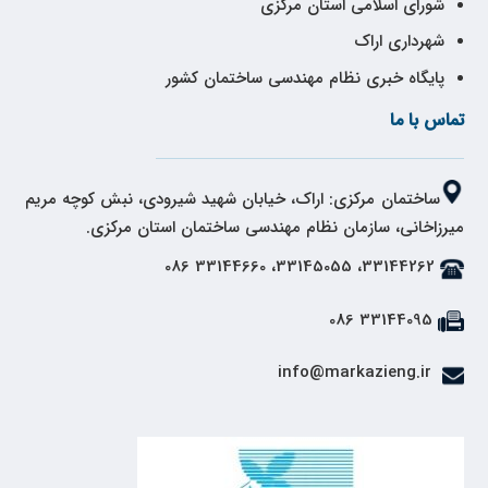
شورای اسلامی استان مرکزی
شهرداری اراک
پایگاه خبری نظام مهندسی ساختمان کشور
تماس با ما
ساختمان مرکزی: اراک، خیابان شهید شیرودی، نبش کوچه مریم
میرزاخانی، سازمان نظام مهندسی ساختمان استان مرکزی.
33144262، 33145055، 33144660 086
33144095 086
info@markazieng.ir