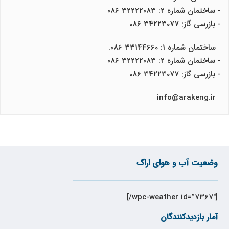
- ساختمان شماره 2: 32222083 086
- بازرسی گاز: 34223077 086
ساختمان شماره 1: 33144660 086.
- ساختمان شماره 2: 32222083 086
- بازرسی گاز: 34223077 086
info@arakeng.ir
وضعیت آب و هوای اراک
[wpc-weather id=”7367″/]
آمار بازدیدکنندگان