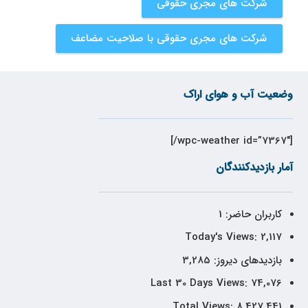
شرکت های مجری حقوقی
شرکت های مجری حقوقی با صلاحیت مضاعف
وضعیت آب و هوای اراک
[wpc-weather id=”7367″/]
آمار بازدیدکنندگان
کاربران حاضر:
1
Today's Views:
2,117
بازدیدهای دیروز:
3,285
Last 30 Days Views:
74,076
Total Views:
8,427,441