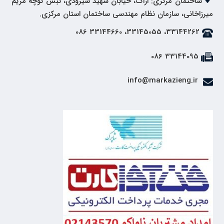
ساختمان مرکزی: اراک، خیابان شهید شیرودی، نبش کوچه مریم
میرزاخانی، سازمان نظام مهندسی ساختمان استان مرکزی.
33144262، 33145055، 33144660 086
33144095 086
info@markazieng.ir