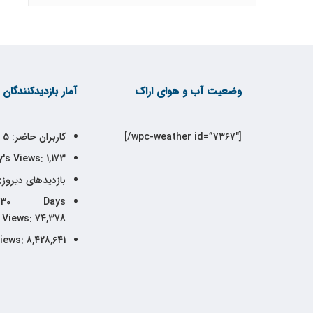
وضعیت آب و هوای اراک
آمار بازدیدکنندگان
[wpc-weather id=”7367″/]
کاربران حاضر:
5
's Views:
1,173
بازدیدهای دیروز:
30 Days
Views:
74,378
Views:
8,428,641