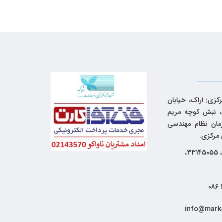
کزی: اراک، خیابان
 نبش کوچه مریم
زمان نظام مهندسی
 مرکزی.
33144262، 33145055،