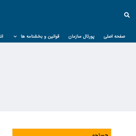
صفحه اصلی
پورتال سازمان
قوانین و بخشنامه ها
ان
کمیته پدافند غیرعامل و مبحث۲۱
جستجو