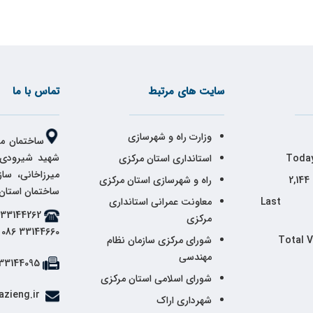
سایت های مرتبط
تماس با ما
وزارت راه و شهرسازی
ساختمان مر
شهید شیرودی،
Today
استانداری استان مرکزی
میرزاخانی، سا
2,144
راه و شهرسازی استان مرکزی
ساختمان استان
Last 
معاونت عمرانی استانداری
مرکزی
33144660 086
Total 
شورای مرکزی سازمان نظام
مهندسی
33144095 086
شورای اسلامی استان مرکزی
info@markazieng.ir
شهرداری اراک