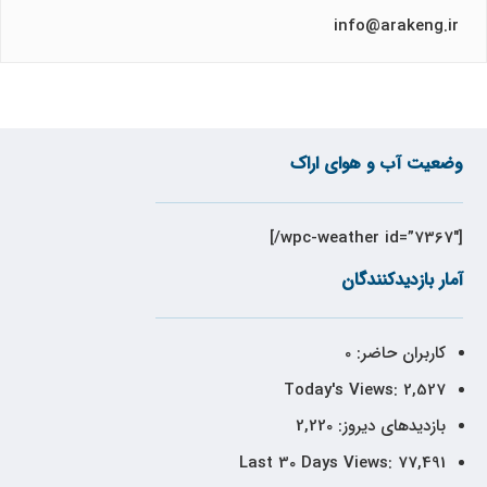
info@arakeng.ir
وضعیت آب و هوای اراک
[wpc-weather id=”7367″/]
آمار بازدیدکنندگان
کاربران حاضر:
0
Today's Views:
2,527
بازدیدهای دیروز:
2,220
Last 30 Days Views:
77,491