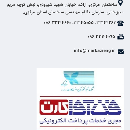
ساختمان مرکزی: اراک، خیابان شهید شیرودی، نبش کوچه مریم
میرزاخانی، سازمان نظام مهندسی ساختمان استان مرکزی.
33144262، 33145055، 33144660 086
33144095 086
info@markazieng.ir