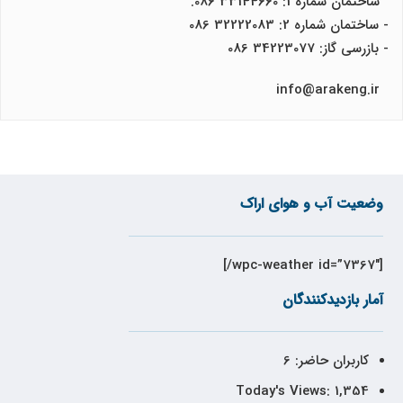
ساختمان شماره 1: 33144660 086.
- ساختمان شماره 2: 32222083 086
- بازرسی گاز: 34223077 086
info@arakeng.ir
وضعیت آب و هوای اراک
[wpc-weather id=”7367″/]
آمار بازدیدکنندگان
کاربران حاضر:
6
Today's Views:
1,354