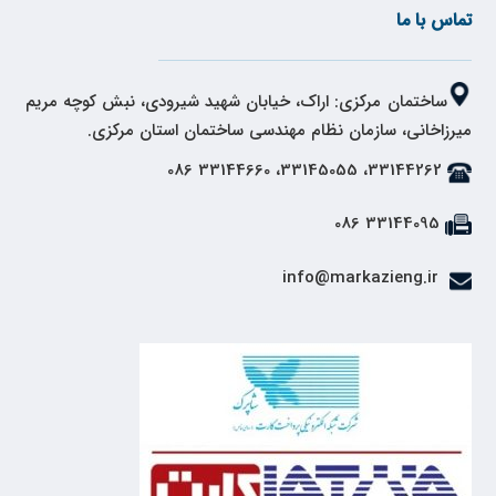
تماس با ما
ساختمان مرکزی: اراک، خیابان شهید شیرودی، نبش کوچه مریم
میرزاخانی، سازمان نظام مهندسی ساختمان استان مرکزی.
33144262، 33145055، 33144660 086
33144095 086
info@markazieng.ir