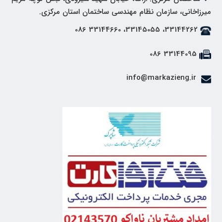
میرزاخانی، سازمان نظام مهندسی ساختمان استان مرکزی.
33144262، 33145055، 33144660 086
33144095 086
info@markazieng.ir