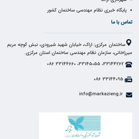
پایگاه خبری نظام مهندسی ساختمان کشور
تماس با ما
ساختمان مرکزی: اراک، خیابان شهید شیرودی، نبش کوچه مریم
میرزاخانی، سازمان نظام مهندسی ساختمان استان مرکزی.
33144262، 33145055، 33144660 086
33144095 086
info@markazieng.ir