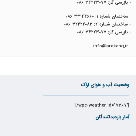
- بازرسی گاز: 34223077 086
ساختمان شماره 1: 33144660 086.
- ساختمان شماره 2: 32222083 086
- بازرسی گاز: 34223077 086
info@arakeng.ir
وضعیت آب و هوای اراک
[wpc-weather id=”7367″/]
آمار بازدیدکنندگان