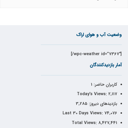
وضعیت آب و هوای اراک
[wpc-weather id=”7367″/]
آمار بازدیدکنندگان
کاربران حاضر:
1
Today's Views:
2,117
بازدیدهای دیروز:
3,285
Last 30 Days Views:
74,076
Total Views:
8,427,441