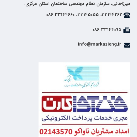
میرزاخانی، سازمان نظام مهندسی ساختمان استان مرکزی.
33144262، 33145055، 33144660 086
33144095 086
info@markazieng.ir