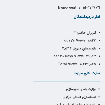
[wpc-weather id=”7367″/]
آمار بازدیدکنندگان
کاربران حاضر:
3
Today's Views:
1,823
بازدیدهای دیروز:
2,534
Last 30 Days Views:
79,042
Total Views:
8,434,045
سایت های مرتبط
وزارت راه و شهرسازی
استانداری استان مرکزی
راه و شهرسازی استان مرکزی