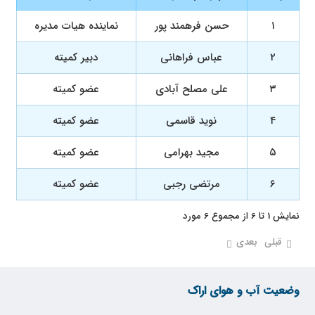
۱
حسن فرهمند پور
نماینده هیات مدیره
۲
عباس فراهانی
دبیر کمیته
۳
علی مصلح آبادی
عضو کمیته
۴
نوید قاسمی
عضو کمیته
۵
مجید بهرامی
عضو کمیته
۶
مرتضی رجبی
عضو کمیته
نمایش 1 تا 6 از مجموع 6 مورد
قبلی
بعدی
وضعیت آب و هوای اراک