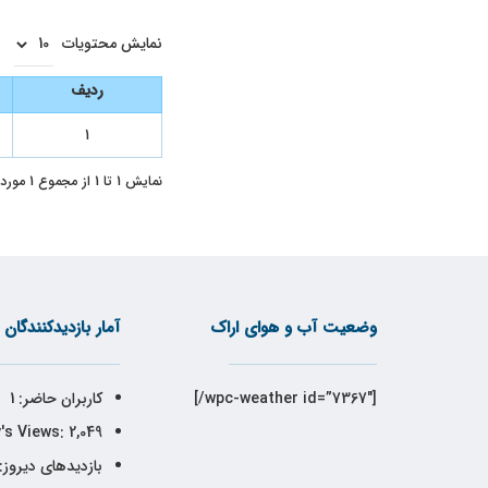
نمایش محتویات
ردیف
۱
نمایش 1 تا 1 از مجموع 1 مورد
وضعیت آب و هوای اراک
آمار بازدیدکنندگان
[wpc-weather id=”7367″/]
کاربران حاضر:
1
's Views:
2,049
بازدیدهای دیروز: