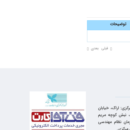
توضیحات
قبلی
بعدی
کزی: اراک، خیابان
 نبش کوچه مریم
زمان نظام مهندسی
 مرکزی.