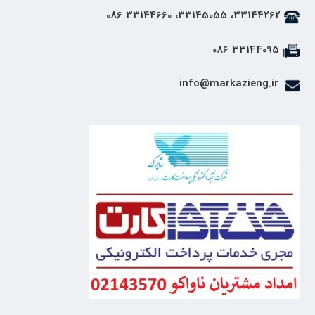
33144262، 33145055، 33144660 086
33144095 086
info@markazieng.ir