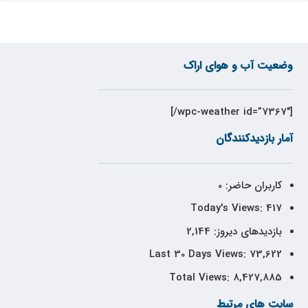
وضعیت آب و هوای اراک
[wpc-weather id=”7367″/]
آمار بازدیدکنندگان
کاربران حاضر:
0
Today's Views:
417
بازدیدهای دیروز:
2,144
Last 30 Days Views:
73,622
Total Views:
8,427,885
سایت های مرتبط