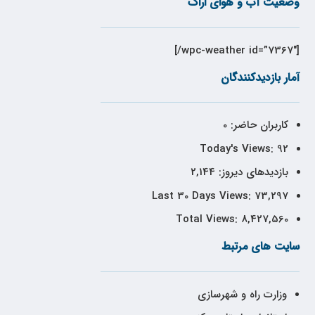
وضعیت آب و هوای اراک
[wpc-weather id=”7367″/]
آمار بازدیدکنندگان
کاربران حاضر:
0
Today's Views:
92
بازدیدهای دیروز:
2,144
Last 30 Days Views:
73,297
Total Views:
8,427,560
سایت های مرتبط
وزارت راه و شهرسازی