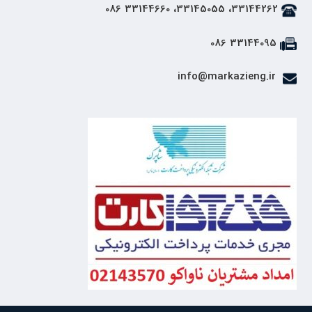
33144262، 33145055، 33144660 086
33144095 086
info@markazieng.ir