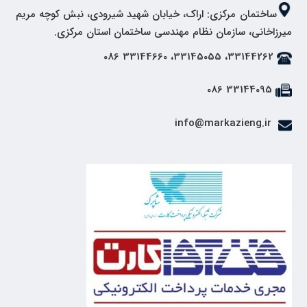
ساختمان مرکزی: اراک، خیابان شهید شیرودی، نبش کوچه مریم
میرزاخانی، سازمان نظام مهندسی ساختمان استان مرکزی.
33144262، 33145055، 33144660 086
33144095 086
info@markazieng.ir