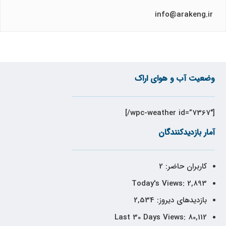
info@arakeng.ir
وضعیت آب و هوای اراک
[wpc-weather id=”7367″/]
آمار بازدیدکنندگان
کاربران حاضر:
2
Today's Views:
2,893
بازدیدهای دیروز:
2,534
Last 30 Days Views:
80,112