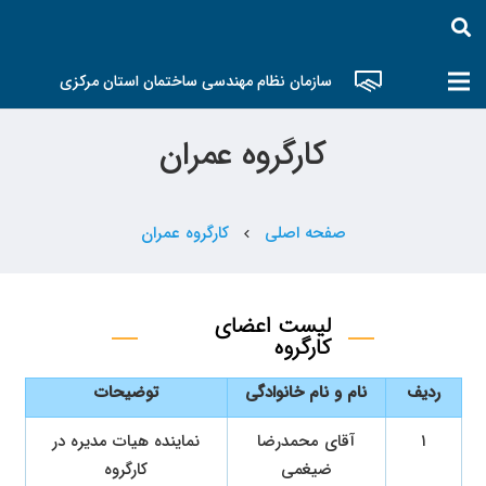
سازمان نظام مهندسی ساختمان استان مرکزی
کارگروه عمران
صفحه اصلی
کارگروه عمران
chevron_left
لیست اعضای
کارگروه
ردیف
نام و نام خانوادگی
توضیحات
۱
آقای محمدرضا
نماینده هیات مدیره در
ضیغمی
کارگروه