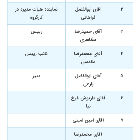
۲
آقای ابوالفضل
نماینده هیات مدیره در
فراهانی
کارگروه
۳
آقای حمیدرضا
رییس
مظاهری
۴
آقای محمدرضا
نائب رییس
مقدسی
۵
آقای ابوالفضل
دبیر
زارعی
۶
آقای داریوش فرخ
نیا
۷
آقای امین امینی
آقای محمدرضا