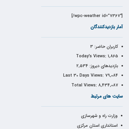
[wpc-weather id=”7367″/]
آمار بازدیدکنندگان
کاربران حاضر:
3
Today's Views:
1,865
بازدیدهای دیروز:
2,534
Last 30 Days Views:
79,084
Total Views:
8,434,087
سایت های مرتبط
وزارت راه و شهرسازی
استانداری استان مرکزی