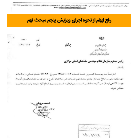
رفع ابهام از نحوه اجرای ویرایش پنجم مبحث نهم