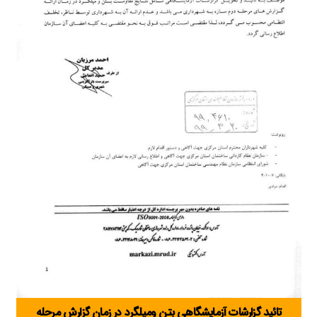
تائید گزارشات آزمایشگاهی بتن ومیلگرد در زمان گزارش مرحله