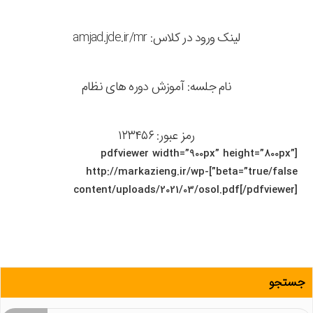
لینک ورود در کلاس: amjad.jde.ir/mr
نام جلسه: آموزش دوره های نظام
رمز عبور: ۱۲۳۴۵۶
[pdfviewer width=”900px” height=”800px”
beta=”true/false”]http://markazieng.ir/wp-
content/uploads/2021/03/osol.pdf[/pdfviewer]
جستجو