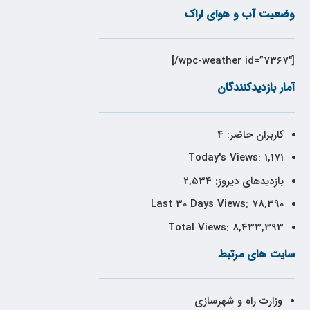
وضعیت آب و هوای اراک
[wpc-weather id=”7367″/]
آمار بازدیدکنندگان
کاربران حاضر:
4
Today's Views:
1,171
بازدیدهای دیروز:
2,534
Last 30 Days Views:
78,390
Total Views:
8,433,393
سایت های مرتبط
وزارت راه و شهرسازی