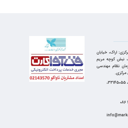
کزی: اراک، خیابان
 نبش کوچه مریم
زمان نظام مهندسی
 مرکزی.
33144262، 33145055،