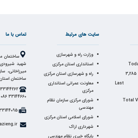
سایت های مرتبط
تماس با ما
وزارت راه و شهرسازی
ساختمان مر
شهید شیرودی،
Toda
استانداری استان مرکزی
میرزاخانی، سا
3,285
راه و شهرسازی استان مرکزی
ساختمان استان
Last 
معاونت عمرانی استانداری
مرکزی
33144660 086
Total 
شورای مرکزی سازمان نظام
مهندسی
33144095 086
شورای اسلامی استان مرکزی
info@markazieng.ir
شهرداری اراک
پایگاه خبری نظام مهندسی