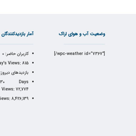
وضعیت آب و هوای اراک
آمار بازدیدکنندگان
[wpc-weather id=”7367″/]
کاربران حاضر:
0
y's Views:
815
بازدیدهای دیروز:
30 Days
Views:
72,774
Views:
8,426,139