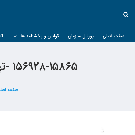
صفحه اصلی
پورتال سازمان
قوانین و بخشنامه ها
ان
کمیته پدافند غیرعامل و مبحث۲۱
۱۵۶۹۲۸-۱۵۸۶۵ -تهیه چک لیست بررسی رفتار غیرسازی ای معماری
صفحه اصل