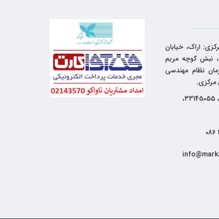
کزی: اراک، خیابان
 نبش کوچه مریم
زمان نظام مهندسی
 مرکزی.
33144262، 33145055،