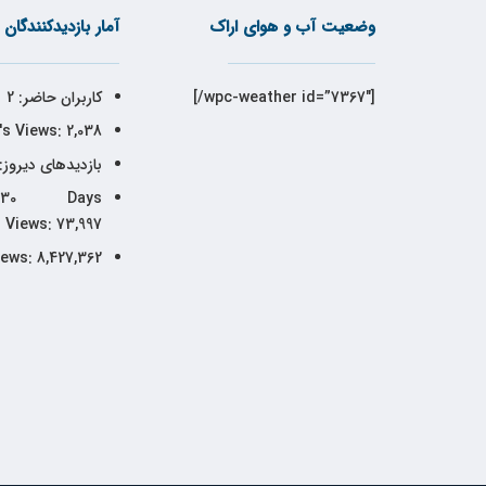
وضعیت آب و هوای اراک
آمار بازدیدکنندگان
[wpc-weather id=”7367″/]
کاربران حاضر:
2
's Views:
2,038
بازدیدهای دیروز:
30 Days
Views:
73,997
iews:
8,427,362