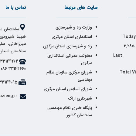
سایت های مرتبط
تماس با ما
وزارت راه و شهرسازی
ساختمان مر
شهید شیرودی،
Today
استانداری استان مرکزی
میرزاخانی، سا
3,285
راه و شهرسازی استان مرکزی
ساختمان استان
Last 
معاونت عمرانی استانداری
مرکزی
33144660 086
Total V
شورای مرکزی سازمان نظام
مهندسی
33144095 086
شورای اسلامی استان مرکزی
info@markazieng.ir
شهرداری اراک
پایگاه خبری نظام مهندسی
ساختمان کشور