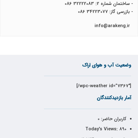
- ساختمان شماره 2: 32222083 086
- بازرسی گاز: 34223077 086
info@arakeng.ir
وضعیت آب و هوای اراک
[wpc-weather id=”7367″/]
آمار بازدیدکنندگان
کاربران حاضر:
0
Today's Views:
890