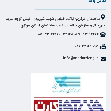
تماس با ما
ساختمان مرکزی: اراک، خیابان شهید شیرودی، نبش کوچه مریم
میرزاخانی، سازمان نظام مهندسی ساختمان استان مرکزی.
33144262، 33145055، 33144660 086
33144095 086
info@markazieng.ir