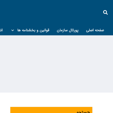
صفحه اصلی
پورتال سازمان
قوانین و بخشنامه ها
ان
کمیته پدافند غیرعامل و مبحث۲۱
جستجو