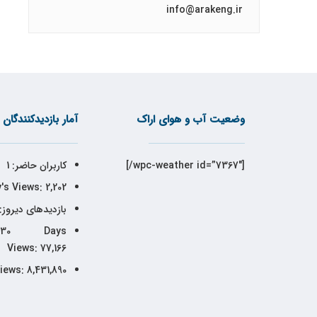
info@arakeng.ir
وضعیت آب و هوای اراک
آمار بازدیدکنندگان
[wpc-weather id=”7367″/]
کاربران حاضر:
1
's Views:
2,202
بازدیدهای دیروز:
30 Days
Views:
77,166
Views:
8,431,890