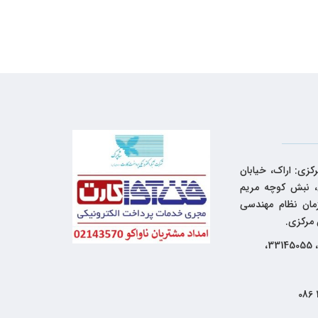
کزی: اراک، خیابان
 نبش کوچه مریم
زمان نظام مهندسی
 مرکزی.
33144262، 33145055،