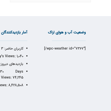
وضعیت آب و هوای اراک
آمار بازدیدکنندگان
[wpc-weather id=”7367″/]
کاربران حاضر:
3
's Views:
1,040
بازدیدهای دیروز:
30 Days
Views:
74,245
iews:
8,428,508