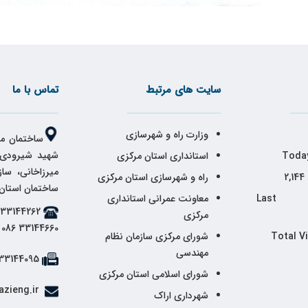
سایت های مرتبط
تماس با ما
وزارت راه و شهرسازی
ساختمان مر
شهید شیرودی،
Today
استانداری استان مرکزی
میرزاخانی، سا
2,144
راه و شهرسازی استان مرکزی
ساختمان استان
Last 
معاونت عمرانی استانداری
مرکزی
33144660 086
Total V
شورای مرکزی سازمان نظام
مهندسی
33144095 086
شورای اسلامی استان مرکزی
info@markazieng.ir
شهرداری اراک