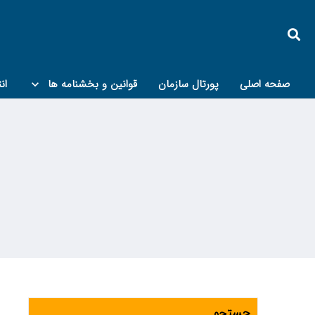
صفحه اصلی
پورتال سازمان
قوانین و بخشنامه ها
ان
کمیته پدافند غیرعامل و مبحث۲۱
جستجو