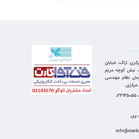
کزی: اراک، خیابان
 نبش کوچه مریم
زمان نظام مهندسی
 مرکزی.
33144262، 33145055،