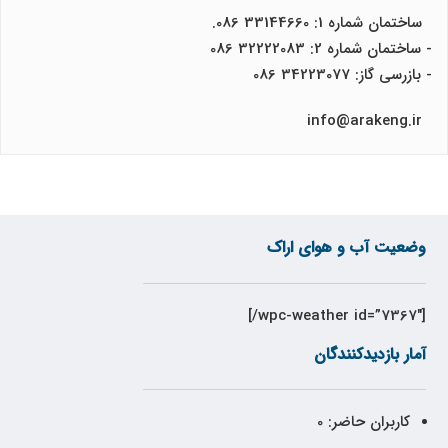
ساختمان شماره 1: 33144660 086.
- ساختمان شماره 2: 32222083 086
- بازرسی گاز: 34223077 086
info@arakeng.ir
وضعیت آب و هوای اراک
[wpc-weather id=”7367″/]
آمار بازدیدکنندگان
کاربران حاضر:
0