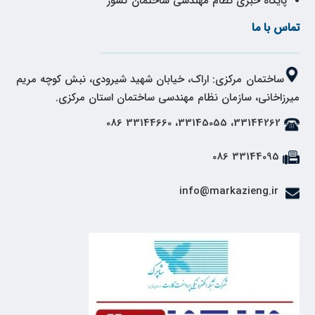
پایگاه خبری نظام مهندسی ساختمان کشور
تماس با ما
ساختمان مرکزی: اراک، خیابان شهید شیرودی، نبش کوچه مریم
میرزاخانی، سازمان نظام مهندسی ساختمان استان مرکزی.
33144262، 33145055، 33144660 086
33144095 086
info@markazieng.ir