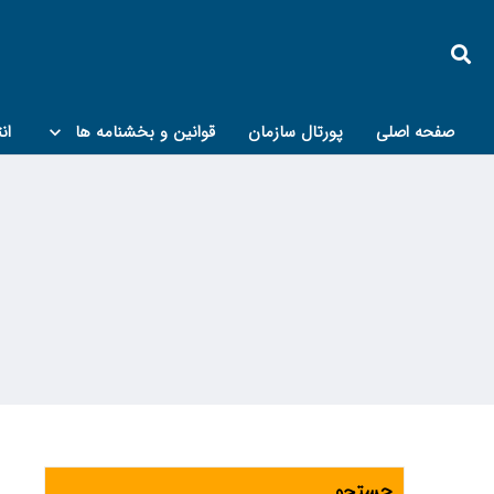
صفحه اصلی
پورتال سازمان
قوانین و بخشنامه ها
ان
کمیته پدافند غیرعامل و مبحث۲۱
جستجو