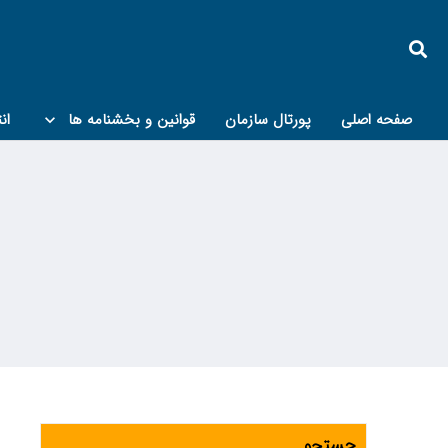
صفحه اصلی
پورتال سازمان
قوانین و بخشنامه ها
ان
کمیته پدافند غیرعامل و مبحث۲۱
جستجو