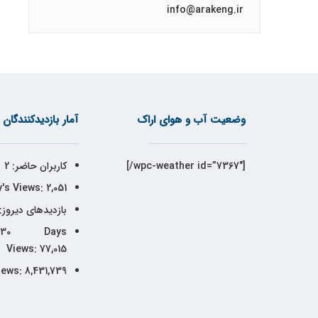
info@arakeng.ir
وضعیت آب و هوای اراک
آمار بازدیدکنندگان
[wpc-weather id=”7367″/]
کاربران حاضر:
2
's Views:
2,051
بازدیدهای دیروز:
30 Days
Views:
77,015
iews:
8,431,739