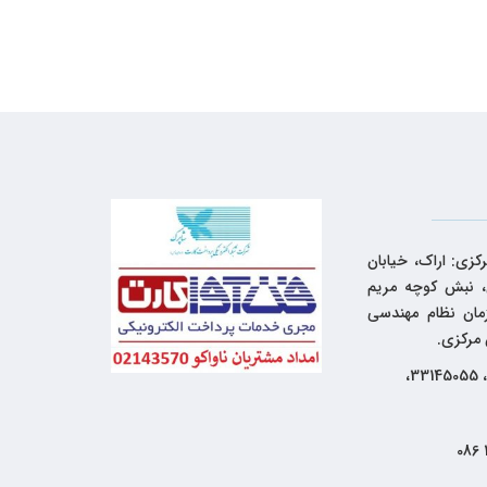
کزی: اراک، خیابان
 نبش کوچه مریم
زمان نظام مهندسی
 مرکزی.
33144262، 33145055،