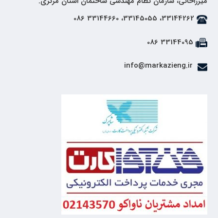
میرزاخانی، سازمان نظام مهندسی ساختمان استان مرکزی.
33144262، 33145055، 33144660 086
33144095 086
info@markazieng.ir