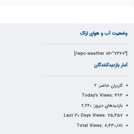
وضعیت آب و هوای اراک
[wpc-weather id=”7367″/]
آمار بازدیدکنندگان
کاربران حاضر:
2
Today's Views:
493
بازدیدهای دیروز:
2,220
Last 30 Days Views:
75,457
Total Views:
8,430,181