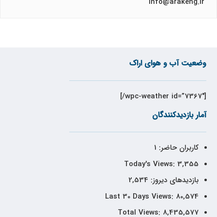
info@arakeng.ir
وضعیت آب و هوای اراک
[wpc-weather id=”7367″/]
آمار بازدیدکنندگان
کاربران حاضر:
1
Today's Views:
3,355
بازدیدهای دیروز:
2,534
Last 30 Days Views:
80,574
Total Views:
8,435,577