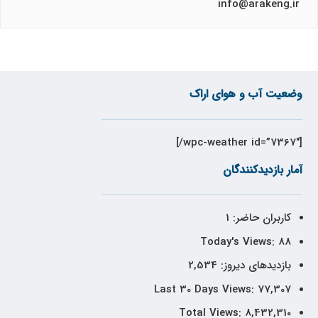
info@arakeng.ir
وضعیت آب و هوای اراک
[wpc-weather id=”7367″/]
آمار بازدیدکنندگان
کاربران حاضر:
1
Today's Views:
88
بازدیدهای دیروز:
2,534
Last 30 Days Views:
77,307
Total Views:
8,432,310