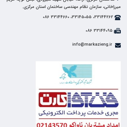
میرزاخانی، سازمان نظام مهندسی ساختمان استان مرکزی.
33144262، 33145055، 33144660 086
33144095 086
info@markazieng.ir