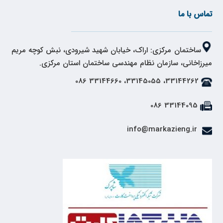
تماس با ما
ساختمان مرکزی: اراک، خیابان شهید شیرودی، نبش کوچه مریم
میرزاخانی، سازمان نظام مهندسی ساختمان استان مرکزی.
33144262، 33145055، 33144660 086
33144095 086
info@markazieng.ir