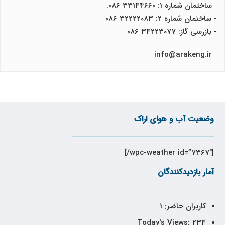
ساختمان شماره 1: 33144660 086.
- ساختمان شماره 2: 32222083 086
- بازرسی گاز: 34223077 086
info@arakeng.ir
وضعیت آب و هوای اراک
[wpc-weather id=”7367″/]
آمار بازدیدکنندگان
کاربران حاضر:
1
Today's Views:
234